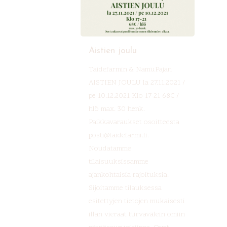
Aistien joulu
Taidefarmin & NamuPajan
AISTIEN JOULU la 27.11.2021 /
pe 10.12.2021 Klo 17-21 68€ /
hlö max. 30 henk.
Paikkavaraukset osoitteesta
posti@taidefarmi.fi.
Noudatamme
tilaisuuksissamme
ajankohtaisia rajoituksia.
Sijoitamme tilauksessa
esitettyjen tietojen mukaisesti
illan vieraat turvavälein omiin