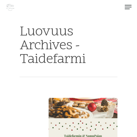
Luovuus
Archives -
Hit enter to search or ESC to close
Taidefarmi