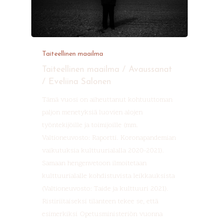
Taiteellinen maailma
Taiteellinen maailma / Avaussanat
/ Eveliina Salonen
Tämä vuosi on aiheuttanut kohtuuttoman
paljon menetyksiä luovien alojen
työntekijöille ja toimijoille (mm.
Valtioneuvosto: Raportti. Koronapandemian
vaikutuksia kulttuurialalla 2020-2021).
Samaan hengenvetoon ilmoitetaan
kulttuurialalle kohdistuvista leikkauksista
(Valtioneuvosto: Taide ja kulttuuri 2021).
Ristiriitaiseksi tilanteen tekee se, että
esimerkiksi Opetusministeriön vuonna