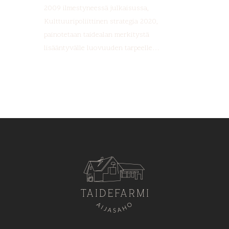
2009 ilmestyneessä julkaisussa,
Kulttuuripoliittinen strategia 2020,
painotetaan taidealan merkitystä
lisääntyvälle luovuuden tarpeelle…