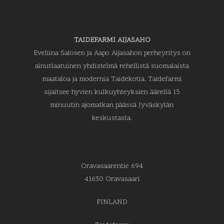
TAIDEFARMI AIJASAHO
Eveliina Salosen ja Aapo Aijasahon perheyritys on
ainutlaatuinen yhdistelmä rehellistä suomalaista
maataloa ja modernia Taidekotia. Taidefarmi
sijaitsee hyvien kulkuyhteyksien äärellä 15
minuutin ajomatkan päässä Jyväskylän
keskustasta.
Oravasaarentie 694
41630 Oravasaari
FINLAND