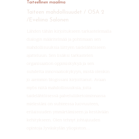
Taiteellinen maailma
Taiteen mahdollisuudet / OSA 2
/Eveliina Salonen
Lähden tähän kirjoitukseen tarkastelemalla
dialogin määritelmää ja pohtimaan sen
mahdollisuuksia liittyen taidelähtöiseen
ajatteluun. Sen lisäksi tarkastelen
organisaation oppimiskykyä ja sen
suhdetta innovaatiokykyyn, mistä olenkin
jo aiemmin blogissani kirjoittanut. Avaan
myös niitä mahdollisuuksia, joita
taidelähtöisessä palveluliiketoiminnassa
mielestäni on suhteessa luovuuteen,
erilaisuuden ymmärtämiseen ja kestävään
kehitykseen. Olen tehnyt johtajuuden
opintoja Jyväskylän yliopiston…