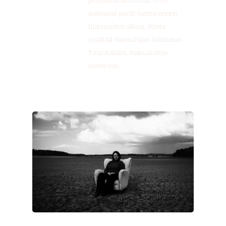
pöytäseurueisiinsa. Ovet
aukeavat puoli tuntia ennen
tilaisuuden alkua. Hinta
sisältää NamuPajan loihtiman
3 ruokalajin, makuaisteja
hivelevän…