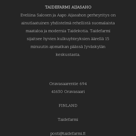
esittää: Elon korjuume
TAIDEFARMI AIJASAHO
Eveliina Salosen ja Aapo Aijasahon perheyritys on
ainutlaatuinen yhdistelmä rehellistä suomalaista
maataloa ja modernia Taidekotia. Taidefarmi
sijaitsee hyvien kulkuyhteyksien äärellä 15
minuutin ajomatkan päässä Jyväskylän
keskustasta.
Oravasaarentie 694
41630 Oravasaari
FINLAND
Taidefarmi
posti@taidefarmi.fi