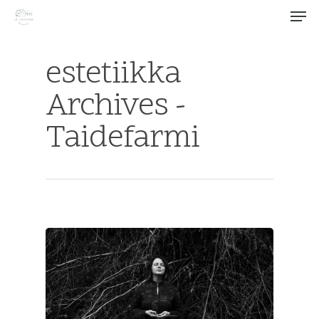
estetiikka
Archives -
Hit enter to search or ESC to close
Taidefarmi