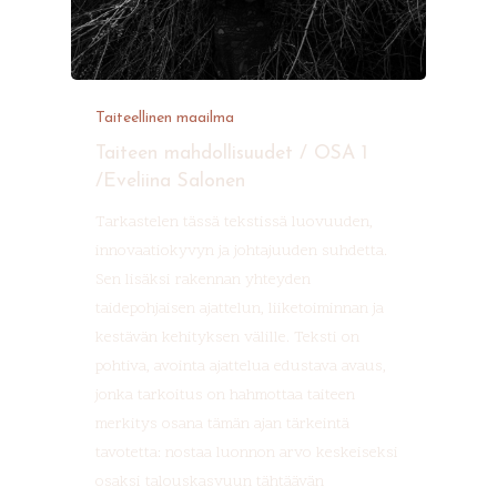
Taiteellinen maailma
Taiteen mahdollisuudet / OSA 1
/Eveliina Salonen
Tarkastelen tässä tekstissä luovuuden,
innovaatiokyvyn ja johtajuuden suhdetta.
Sen lisäksi rakennan yhteyden
taidepohjaisen ajattelun, liiketoiminnan ja
kestävän kehityksen välille. Teksti on
pohtiva, avointa ajattelua edustava avaus,
jonka tarkoitus on hahmottaa taiteen
merkitys osana tämän ajan tärkeintä
tavotetta: nostaa luonnon arvo keskeiseksi
osaksi talouskasvuun tähtäävän