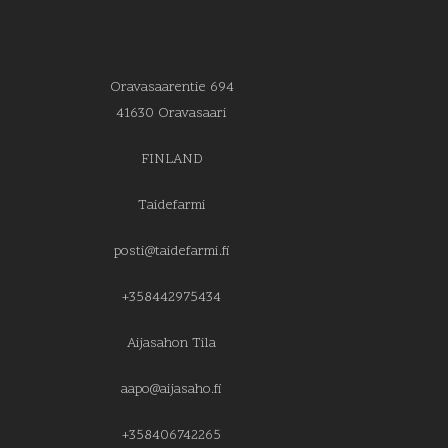
Oravasaarentie 694
41630 Oravasaari
FINLAND
Taidefarmi
posti@taidefarmi.fi
+358442975434
Aijasahon Tila
aapo@aijasaho.fi
+358406742265