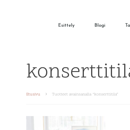
Esittely
Blogi
T
konserttitil
Hit enter to search or ESC to close
Etusivu
Tuotteet avainsanalla “konserttitila”