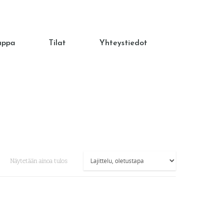
uppa
Tilat
Yhteystiedot
Näytetään ainoa tulos