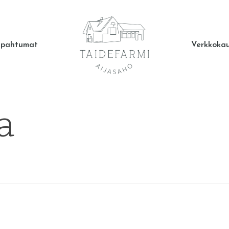
apahtumat
Verkkoka
a