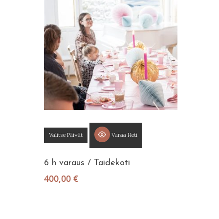
Valitse Päivät
Varaa Heti
6 h varaus / Taidekoti
400,00
€