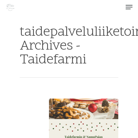
taidepalveluliiketo
Archives -
Hit enter to search or ESC to close
Taidefarmi