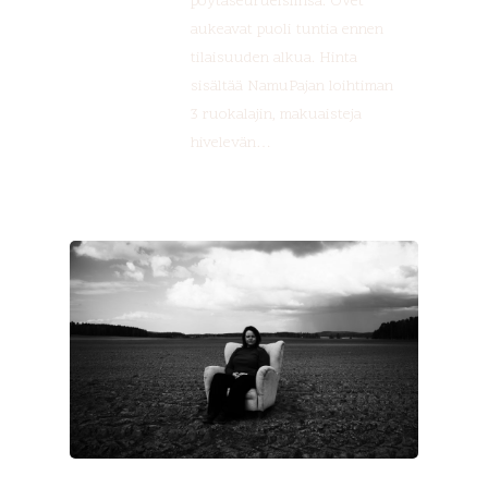
pöytäseurueisiinsa. Ovet
aukeavat puoli tuntia ennen
tilaisuuden alkua. Hinta
sisältää NamuPajan loihtiman
3 ruokalajin, makuaisteja
hivelevän…
Esittely