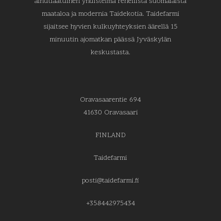
ainutlaatuinen yhdistelmä rehellistä suomalaista
maataloa ja modernia Taidekotia. Taidefarmi
sijaitsee hyvien kulkuyhteyksien äärellä 15
minuutin ajomatkan päässä Jyväskylän
keskustasta.
Oravasaarentie 694
41630 Oravasaari
FINLAND
Taidefarmi
posti@taidefarmi.fi
+358442975434