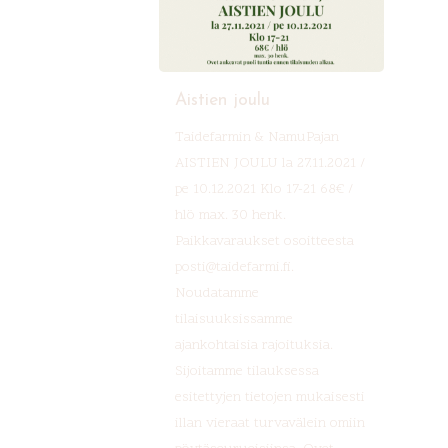
Aistien joulu
Taidefarmin & NamuPajan
AISTIEN JOULU la 27.11.2021 /
pe 10.12.2021 Klo 17-21 68€ /
hlö max. 30 henk.
Paikkavaraukset osoitteesta
posti@taidefarmi.fi.
Noudatamme
tilaisuuksissamme
ajankohtaisia rajoituksia.
Sijoitamme tilauksessa
esitettyjen tietojen mukaisesti
illan vieraat turvavälein omiin