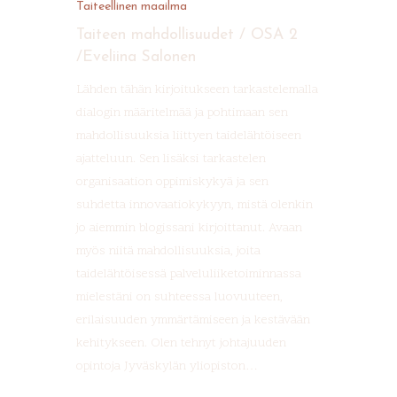
Taiteellinen maailma
Blogi
Eveliina
Taiteen mahdollisuudet / OSA 2
Aapo
/Eveliina Salonen
Tapahtumat
Lähden tähän kirjoitukseen tarkastelemalla
Aijasahon Tila
Verkkokauppa
dialogin määritelmää ja pohtimaan sen
Taidefarmi
mahdollisuuksia liittyen taidelähtöiseen
Tilat
Kauppa
ajatteluun. Sen lisäksi tarkastelen
Ostoskori
organisaation oppimiskykyä ja sen
Yhteystiedot
Taidekoti
suhdetta innovaatiokykyyn, mistä olenkin
Kassa
Kivinavetta
jo aiemmin blogissani kirjoittanut. Avaan
Tilaus -ja toimitusehd
myös niitä mahdollisuuksia, joita
Taide – ja luontopiha
taidelähtöisessä palveluliiketoiminnassa
Ranta-alue
mielestäni on suhteessa luovuuteen,
erilaisuuden ymmärtämiseen ja kestävään
ELOKUU 2026 / Taidef
kehitykseen. Olen tehnyt johtajuuden
Haukanmaan kesäteatt
opintoja Jyväskylän yliopiston…
esittää: Elon korjuume