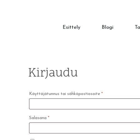
Esittely
Blogi
T
Kirjaudu
Hit enter to search or ESC to close
Vaaditaan
Käyttäjätunnus tai sähköpostiosoite
*
Vaaditaan
Salasana
*