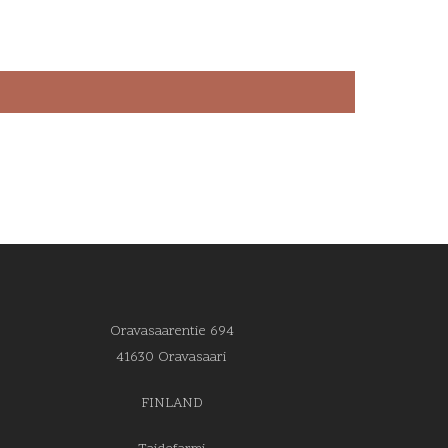
Oravasaarentie 694
41630 Oravasaari
FINLAND