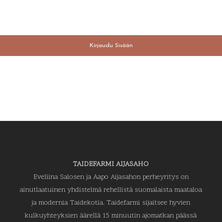
Kirjaudu Sisään
TAIDEFARMI AIJASAHO
Eveliina Salosen ja Aapo Aijasahon perheyritys on
ainutlaatuinen yhdistelmä rehellistä suomalaista maataloa
ja modernia Taidekotia. Taidefarmi sijaitsee hyvien
kulkuyhteyksien äärellä 15 minuutin ajomatkan päässä