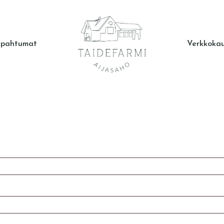
apahtumat
Verkkoka