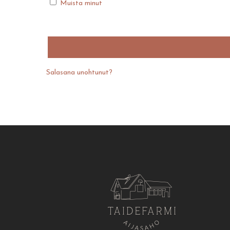
Muista minut
Salasana unohtunut?