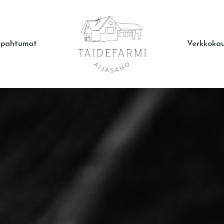
apahtumat
Verkkoka