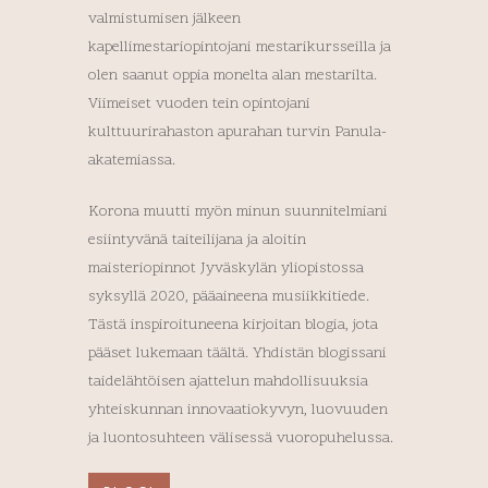
valmistumisen jälkeen
kapellimestariopintojani mestarikursseilla ja
olen saanut oppia monelta alan mestarilta.
Viimeiset vuoden tein opintojani
kulttuurirahaston apurahan turvin Panula-
akatemiassa.
Korona muutti myön minun suunnitelmiani
esiintyvänä taiteilijana ja aloitin
maisteriopinnot Jyväskylän yliopistossa
syksyllä 2020, pääaineena musiikkitiede.
Tästä inspiroituneena kirjoitan blogia, jota
pääset lukemaan täältä. Yhdistän blogissani
taidelähtöisen ajattelun mahdollisuuksia
yhteiskunnan innovaatiokyvyn, luovuuden
ja luontosuhteen välisessä vuoropuhelussa.